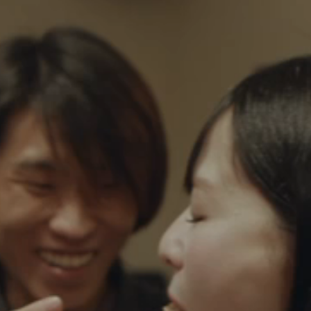
eKYC(電子本人確認)による
運営情報
株式会社HICが運営。システ