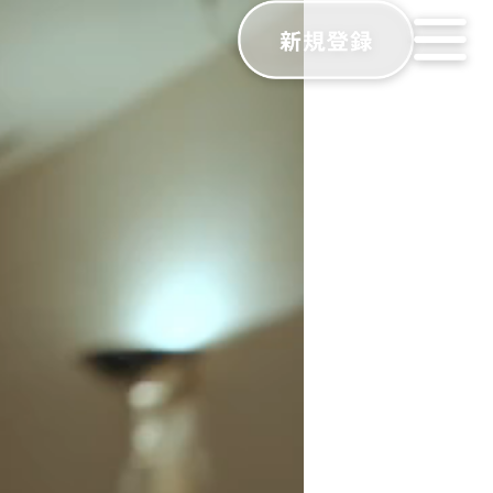
アーズ) - 出会いと乾杯を応援す
夜一緒に飲める仲間を探せるマッチングアプリです。日程・人数
ユーザーを表示し、今夜飲みたい人同士をマッチング。エリア
や矢田恋(YATAKOI)などの提携店舗とリアルタイム連携。
能
ゲームを搭載。爆弾ゲーム、お題ゲーム、白黒ゲーム(A or 
ィ機能
能で飲み仲間の募集や情報交換が可能。リアルタイムで更新さ
チャットでやり取り。未読メッセージの通知やチャット履歴の
機能
CHEERsポイントを獲得。ポイントカタログから特典と交換
組み