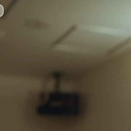
CHEERs(チ
CHEERsとは
CHEERs(チアーズ)は、今
マッチング機能
地図上でリアルタイムに周辺の
店舗連携機能
アソビバー(ASOBIBAR)
ミニゲーム・診断機
飲み会を盛り上げる8種類のミニ
掲示板・コミュニテ
掲示板(メッセージボード)機
チャット機能
マッチした相手とリアルタイム
ポイント・クーポン
ゲームプレイやイベント参加で
安心・安全への取り