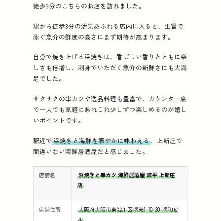
徒歩3分のこちらのお店を訪れました。
駅から徒歩3分の活気あふれる店内に入ると、生簀で
泳ぐ魚介の鮮度の高さにまず期待が高まります。
自分で焼き上げる浜焼きは、香ばしい香りとともに楽
しさも倍増し、刺身でいただく魚介の新鮮さにも大満
足でした。
サクサクの串カツや逸品料理も豊富で、カウンター席
で一人でも気軽にあれこれ少しずつ楽しめるのが嬉し
いポイントです。
駅近で
浜焼きと海鮮を賑やかに味わえる
、上新庄で
間違いない海鮮居酒屋だと感じました。
店舗名
浜焼きと串カツ 海鮮居酒屋 波平 上新庄
店
店舗住所
大阪府大阪市東淀川区瑞光1-10-20 瑞和ビ
ル