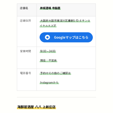
店舗名
⁡鉄板酒場 寺脇屋
店舗住所
大阪府大阪市東淀川区豊新5-10-4⁡⁡ サンロ
イヤルエス1F
営業時間
18:00～24:00
現在：不定休
電話番号
予約やその他のご確認は
Instagramから
海鮮居酒屋 八八 上新庄店