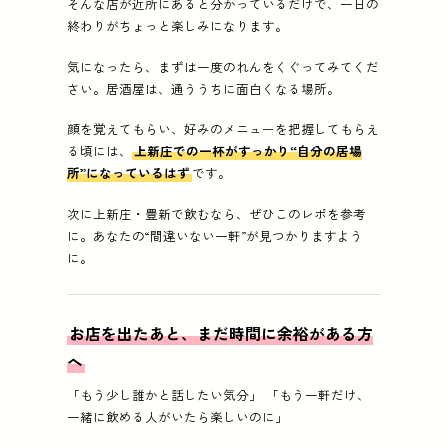
そんな店が近所にあると分かっているだけで、一日の
終わりがちょっと楽しみになります。
気になったら、まずは一度のれんをくぐってみてくだ
さい。居酒屋は、通ううちに面白くなる場所。
顔を覚えてもらい、好みのメニューを把握してもらえ
る頃には、
上新庄での一杯がすっかり“自分の居場
所”になっているはず
です。
次に上新庄・豊新で飲むなら、ぜひこのレポを参考
に。あなたの“間違いない一軒”が見つかりますよう
に。
お店を出たあと、まだ時間に余裕がある方
へ
「もう少し誰かと話したい気分」 「もう一軒だけ、
一緒に飲める人がいたら楽しいのに」