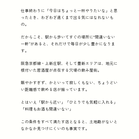
仕事終わりに「今日はちょっと一杯やりたいな」と思
仕事終わりに「今日はちょっと一杯やりたいな」と思
紹介店 (5店):
⁡鉄板酒場 寺脇屋、海鮮居酒屋 八八 
ったとき、わざわざ遠くまで出る気にはなれないも
の。
だからこそ、駅から歩いてすぐの場所に“間違いない
一軒”があると、それだけで毎日が少し豊かになりま
す。
阪急京都線・上新庄駅、そして豊新エリアは、地元に
根付いた居酒屋が点在する穴場の飲み屋街。
賑やかすぎず、かといって寂しくもない、ちょうどい
い距離感で飲める店が揃っています。
とはいえ「駅から近い」「ひとりでも気軽に入れる」
「料理もお酒も間違いない」
この条件をすべて満たす店となると、土地勘がないと
なかなか見つけにくいのも事実です。