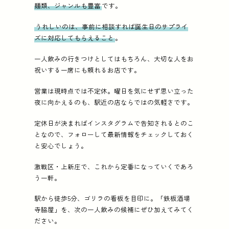
麺類、ジャンルも豊富
です。
うれしいのは、事前に相談すれば誕生日のサプライ
ズに対応してもらえること
。
一人飲みの行きつけとしてはもちろん、大切な人をお
祝いする一席にも頼れるお店です。
営業は現時点では不定休。曜日を気にせず思い立った
夜に向かえるのも、駅近の店ならではの気軽さです。
定休日が決まればインスタグラムで告知されるとのこ
となので、フォローして最新情報をチェックしておく
と安心でしょう。
激戦区・上新庄で、これから定番になっていくであろ
う一軒。
駅から徒歩5分、ゴリラの看板を目印に。「鉄板酒場
寺脇屋」を、次の一人飲みの候補にぜひ加えてみてく
ださい。