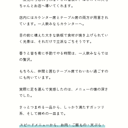
ちゃんとお店へ導いてくれます。
店内にはカウンター席とテーブル席の両方が用意され
ています。一人飲みならカウンターへ。
目の前に構えた大きな鉄板で食材が焼き上げられてい
く光景は、それだけで立派なごちそうです。
香りと音を肴に手酌でやる時間は、一人飲みならでは
の贅沢。
もちろん、仲間と囲むテーブル席でわいわい過ごすの
にも向いています。
実際に足を運んで実感したのは、メニューの懐の深さ
でした。
さっとつまめる一品から、しっかり満たすガッツリ
系、そして締めの一皿まで。
スピードメニューから、お肉・ご飯もの・天ぷら・