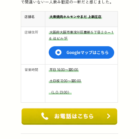
で間違いない一人飲み歓迎の一軒だと感じました。
店舗名
大衆焼肉ホルモンやまだ 上新庄店
店舗住所
大阪府大阪市東淀川区豊新５丁目２０−１
６ 辻ビル 1F
営業時間
平日 16:00〜翌0:00
土日祝 12:00〜翌0:00
（L.O. 23:00）