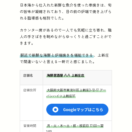
日本海から仕入れた新鮮な魚介を使った串焼きは、旬
の旨味が凝縮されており、目の前の炉端で焼き上げら
れる臨場感も格別でした。
カウンター席があるので一人でも気軽に立ち寄れ、職
人の手さばきを眺めながらゆっくりと過ごすことがで
きます。
駅近で新鮮な海鮮と炉端焼きを堪能できる
、上新庄
で間違いないと言える一軒だと感じました。
店舗名
海鮮居酒屋 八八 上新庄店
店舗住所
大阪府大阪市東淀川区上新庄3-12-17 アー
バンハイツ上新庄1F
営業時間
月・火・木〜土・祝・祝前日 17:00〜翌
1:00