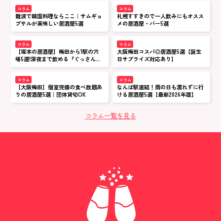
コラム
コラム
難波で韓国料理ならここ｜サムギョ
札幌すすきので一人飲みにもオスス
プサルが美味しい居酒屋5選
メの居酒屋・バー5選
コラム
コラム
【塚本の居酒屋】梅田から1駅の穴
大阪梅田コスパ◎居酒屋5選【誕生
場5選!深夜まで飲める『ぐっさん』
日サプライズ対応あり】
など地元民おすすめの名店
コラム
コラム
【大阪梅田】個室完備の食べ放題あ
なんば駅直結！雨の日も濡れずに行
りの居酒屋5選｜団体貸切OK
ける居酒屋5選【最新2026年版】
コラム一覧を見る