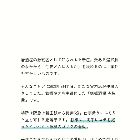
居酒屋の激戦区として知られる上新庄。数ある選択肢
のなかから「今夜どこに入るか」を決めるのは、案外
むずかしいものです。
そんなエリアに2026年5月11日、新たな実力店が仲間入
りしました。鉄板焼きを主役にした「鉄板酒場 寺脇
屋」です。
場所は阪急上新庄駅から徒歩5分。仕事帰りにふらり
と立ち寄れる距離感です。
目印は、両手にコテを握
ったインパクト抜群のゴリラの看板
。
一度見たら忘れられないこの看板が、はじめての人も