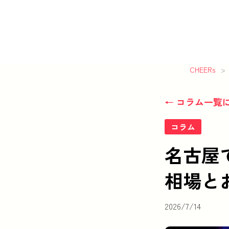
CHEERs
>
← コラム一覧
コラム
名古屋
相場と
2026/7/14