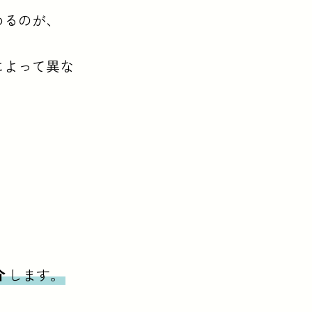
めるのが、
によって異な
介
します。