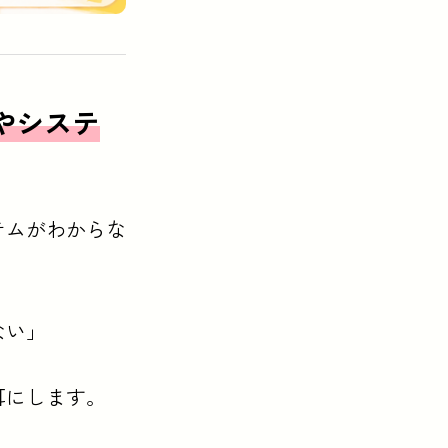
やシステ
テムがわからな
ない」
耳にします。