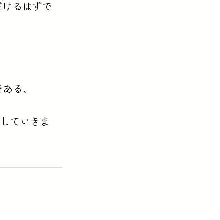
だけるはずで
である、
説していきま