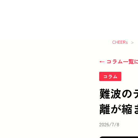
CHEERs
>
← コラム一覧
コラム
難波の
離が縮
2026/7/8