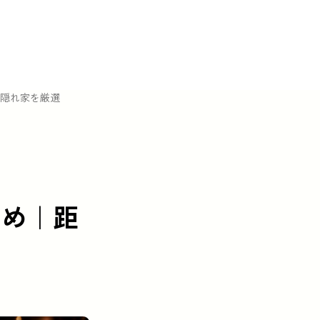
隠れ家を厳選
とめ｜距