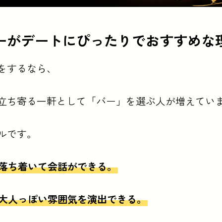
ーがデートにぴったりでおすすめな
トにぴったりでおすすめな理由難波でデートをするなら、食事
Big Mouth、SHARE LINK
をするなら、
立ち寄る一軒として「バー」を選ぶ人が増えてい
ルです。
落ち着いて会話ができる。
大人っぽい雰囲気を演出できる。