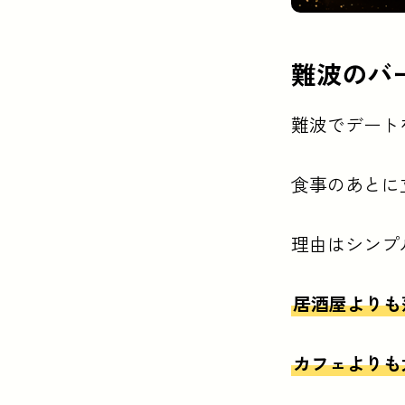
この記事の要点
難波のバ
難波のバーがデー
紹介店 (2店):
BAR 
難波でデート
食事のあとに
理由はシンプ
居酒屋よりも
カフェよりも