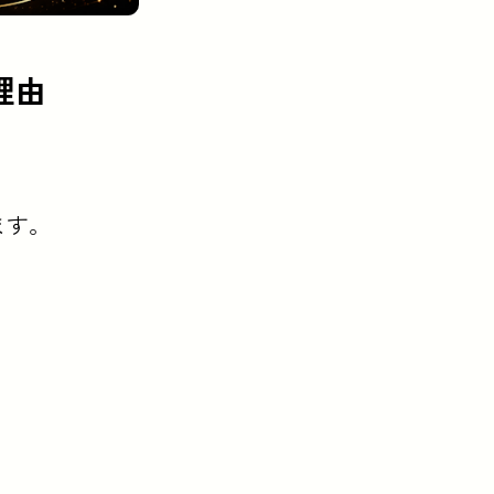
理由
のあとに立ち寄る一軒として「バー」を選ぶ人が増えています
ます。