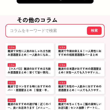
その他のコラム
検索
コラム
コラム
難波で女性に人気のおしゃれ立ち飲
難波で今夜出会える！一人男性にお
み居酒屋まとめ｜一人飲みにもおす
すすめの相席居酒屋&バーまとめ
すめ
コラム
コラム
【コスパ◎】難波のおすすめ立ち飲
難波の日本酒がおすすめの居酒屋ま
み居酒屋まとめ｜安くて旨い男向け
とめ | 女性一人でも入りやすい人気
人気店
店
コラム
コラム
難波で合コンをする時におすすめの
難波で女性の一人飲みにおすすめの
バー・居酒屋まとめ 【 個室・半個
居酒屋まとめ｜一人でも入りやすく
室でゆったり楽しめる】
安心
グルメ
グルメ
難波のおすすめの遊び場｜近くのバ
難波でめちゃくちゃご飯の美味しい
ー、良いお店あります【メニューも
お店5選｜センス抜群｜デートにも