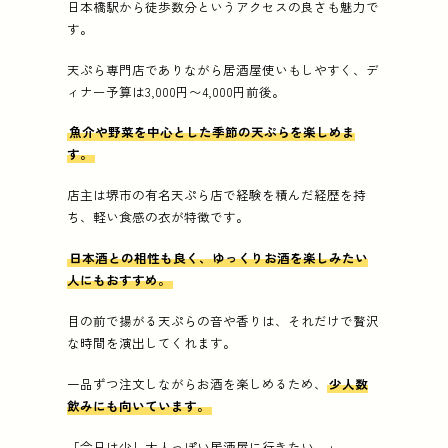
日本橋駅から徒歩数分というアクセスの良さも魅力で
す。
天ぷら専門店でありながら居酒屋使いもしやすく、デ
ィナー予算は3,000円〜4,000円前後。
魚介や野菜を中心とした季節の天ぷらを楽しめま
す。
店主は堺市の有名天ぷら店で経験を積んだ経歴を持
ち、軽い食感の衣が特徴です。
日本酒との相性も良く、ゆっくりお酒を楽しみたい
人にもおすすめ。
目の前で揚がる天ぷらの音や香りは、それだけで贅沢
な時間を演出してくれます。
一品ずつ注文しながらお酒を楽しめるため、
少人数
飲みにも向いています。
「今日は少し大人っぽい居酒屋に行きたい。」