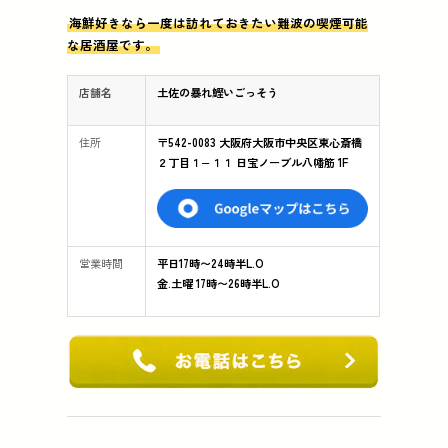
海鮮好きなら一度は訪れておきたい難波の喫煙可能
な居酒屋です。
店舗名
土佐の暴れ鰹いごっそう
住所
〒542-0083 大阪府大阪市中央区東心斎橋
２丁目１−１１ 日宝ノーブル八幡筋 1F
営業時間
平日17時〜24時半L.O
金.土曜 17時〜26時半L.O