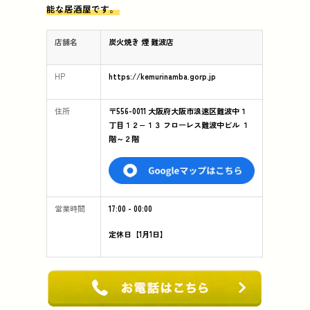
能な居酒屋です。
店舗名
炭火焼き 煙 難波店
HP
https://kemurinamba.gorp.jp
住所
〒556-0011 大阪府大阪市浪速区難波中１
丁目１２−１３ フローレス難波中ビル １
階～２階
営業時間
17:00 - 00:00
定休日【1月1日】