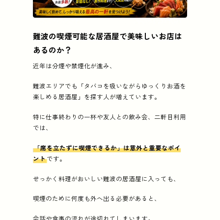
この記事の要点
難波の喫煙可能な居酒屋で美味しいお店は
難波の喫煙可能な居酒屋で美味しいお店はあるのか？
あるのか？
紹介店 (3店):
SHARE LINK、土佐の暴れ鰹いごっそう
近年は分煙や禁煙化が進み、
難波エリアでも「タバコを吸いながらゆっくりお酒を
楽しめる居酒屋」を探す人が増えています。
特に仕事終わりの一杯や友人との飲み会、二軒目利用
では、
「席を立たずに喫煙できるか」は意外と重要なポイ
ント
です。
せっかく料理がおいしい難波の居酒屋に入っても、
喫煙のために何度も外へ出る必要があると、
会話や食事の流れが途切れてしまいます。