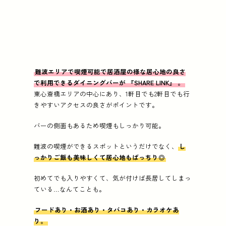
難波エリアで喫煙可能で居酒屋の様な居心地の良さ
で利用できるダイニングバーが
『SHARE LINK』
。
東心斎橋エリアの中心にあり、1軒目でも2軒目でも行
きやすいアクセスの良さがポイントです。
バーの側面もあるため喫煙もしっかり可能。
難波の喫煙ができるスポットというだけでなく、
し
っかりご飯も美味しくて居心地もばっちり◎
初めてでも入りやすくて、気が付けば長居してしまっ
ている…なんてことも。
フードあり・お酒あり・タバコあり・カラオケあ
り。