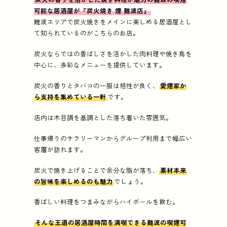
可能な居酒屋が『炭火焼き 煙 難波店』
難波エリアで炭火焼きをメインに楽しめる居酒屋とし
て知られているのがこちらのお店。
炭火ならではの香ばしさを活かした肉料理や焼き鳥を
中心に、多彩なメニューを提供しています。
炭火の香りとタバコの一服は相性が良く、
愛煙家か
ら支持を集めている一軒
です。
店内は木目調を基調とした落ち着いた雰囲気。
仕事帰りのサラリーマンからグループ利用まで幅広い
客層が訪れます。
炭火で焼き上げることで余分な脂が落ち、
素材本来
の旨味を楽しめるのも魅力
でしょう。
香ばしい料理をつまみながらハイボールを飲む。
そんな王道の居酒屋時間を満喫できる難波の喫煙可