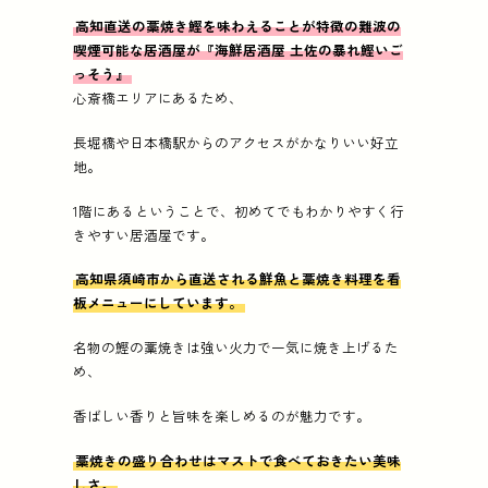
高知直送の藁焼き鰹を味わえることが特徴の難波の
喫煙可能な居酒屋が『海鮮居酒屋 土佐の暴れ鰹いご
っそう』
心斎橋エリアにあるため、
長堀橋や日本橋駅からのアクセスがかなりいい好立
地。
1階にあるということで、初めてでもわかりやすく行
きやすい居酒屋です。
高知県須崎市から直送される鮮魚と藁焼き料理を看
板メニューにしています。
名物の鰹の藁焼きは強い火力で一気に焼き上げるた
め、
香ばしい香りと旨味を楽しめるのが魅力です。
藁焼きの盛り合わせはマストで食べておきたい美味
しさ。