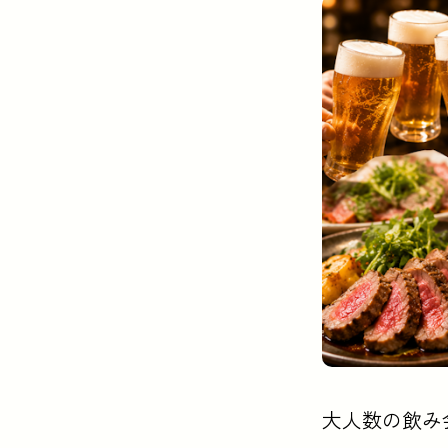
この記事の要点
大人数の飲み
大人数の飲み会、