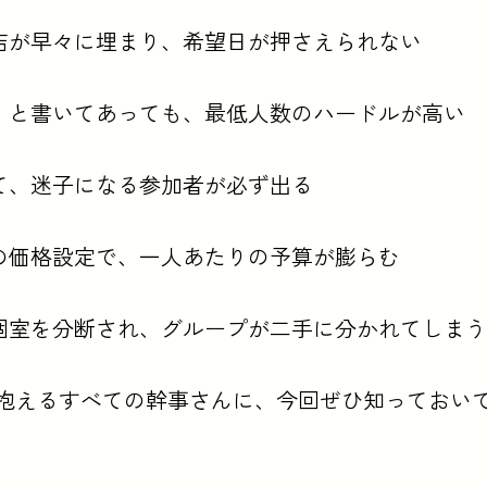
酒場串カツ・焼肉ぐっさん 塚本店、契約農場直送 たんぽぽ 塚本
気店が早々に埋まり、希望日が押さえられない
応」と書いてあっても、最低人数のハードルが高い
くて、迷子になる参加者が必ず出る
けの価格設定で、一人あたりの予算が膨らむ
と個室を分断され、グループが二手に分かれてしまう
抱えるすべての幹事さんに、今回ぜひ知っておい