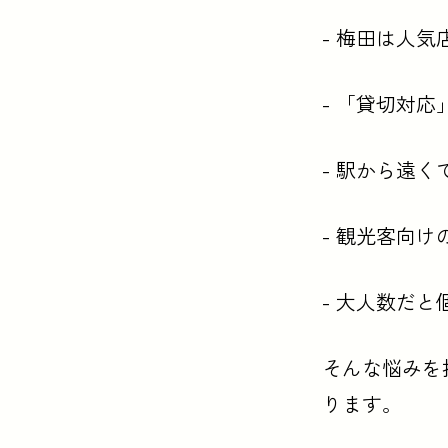
紹介店 (5店):
大衆
- 梅田は人
- 「貸切対
- 駅から遠
- 観光客向
- 大人数だ
そんな悩みを
ります。