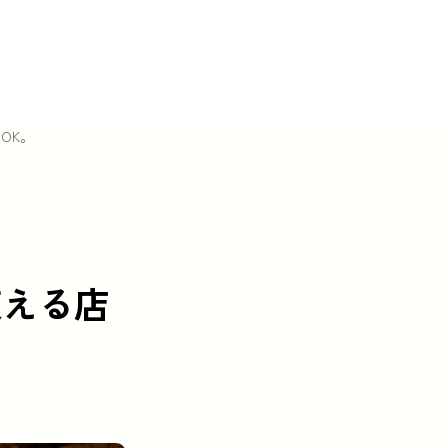
OK。
使える店