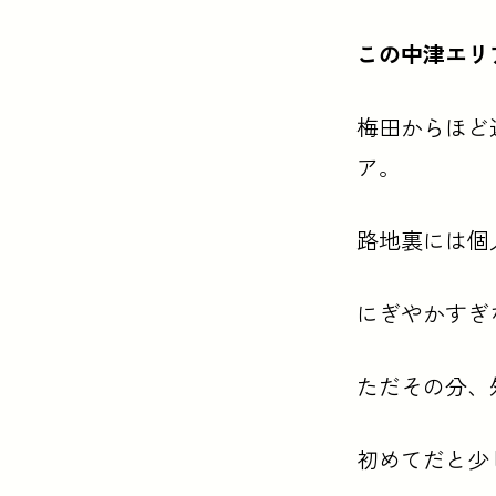
梅田の隣の中津エ
紹介店 (5店):
魚と
この中津エリ
梅田からほど
ア。
路地裏には個
にぎやかすぎ
ただその分、
初めてだと少