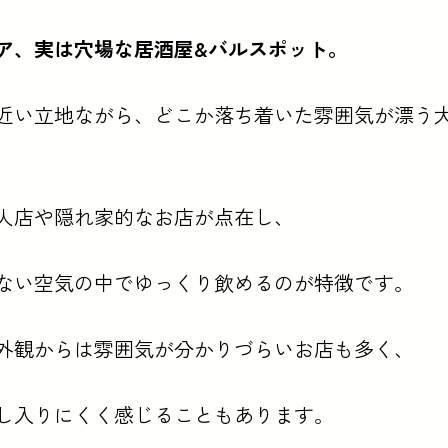
リア。この中津エリア、実は穴場な居酒屋&amp;バルスポ
野菜 食楽こつま、炭と土鍋ごはん 喜色、炭焼モータープール so-
ア、実は穴場な居酒屋&バルスポット。
近い立地ながら、どこか落ち着いた雰囲気が漂う
人店や隠れ家的なお店が点在し、
ない空気の中でゆっくり飲めるのが特徴です。
外観からは雰囲気が分かりづらいお店も多く、
し入りにくく感じることもあります。