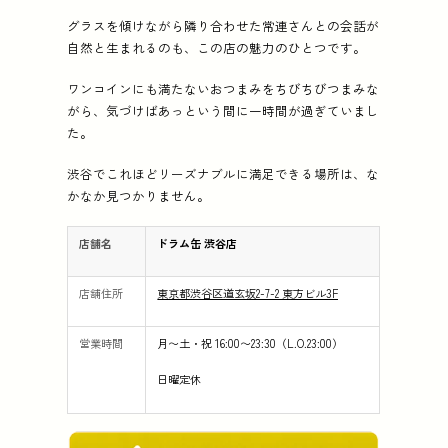
グラスを傾けながら隣り合わせた常連さんとの会話が
自然と生まれるのも、この店の魅力のひとつです。
ワンコインにも満たないおつまみをちびちびつまみな
がら、気づけばあっという間に一時間が過ぎていまし
た。
渋谷でこれほどリーズナブルに満足できる場所は、な
かなか見つかりません。
店舗名
ドラム缶 渋谷店
店舗住所
東京都渋谷区道玄坂2-7-2 東方ビル3F
営業時間
月〜土・祝 16:00〜23:30（L.O.23:00）
日曜定休