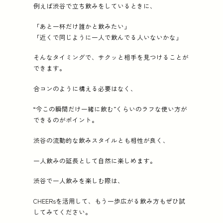
例えば渋谷で立ち飲みをしているときに、
「あと一杯だけ誰かと飲みたい」
「近くで同じように一人で飲んでる人いないかな」
そんなタイミングで、サクッと相手を見つけることが
できます。
合コンのように構える必要はなく、
“今この瞬間だけ一緒に飲む”くらいのラフな使い方が
できるのがポイント。
渋谷の流動的な飲みスタイルとも相性が良く、
一人飲みの延長として自然に楽しめます。
渋谷で一人飲みを楽しむ際は、
CHEERsを活用して、もう一歩広がる飲み方もぜひ試
してみてください。