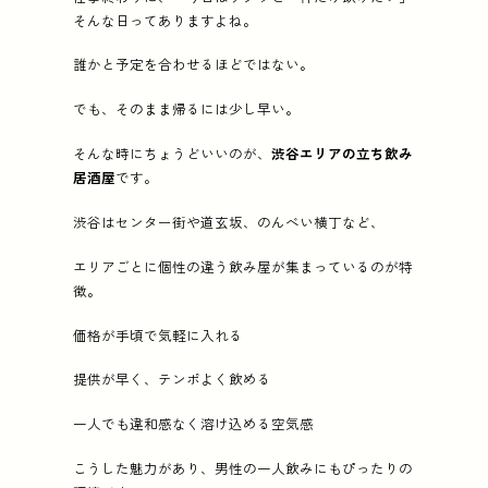
仕事終わりに、「今日はサクッと一杯だけ飲みたい」
そんな日ってありますよね。
紹介店 (5店):
ドラム缶 渋谷店、KAMERA（カメラ）
誰かと予定を合わせるほどではない。
でも、そのまま帰るには少し早い。
そんな時にちょうどいいのが、
渋谷エリアの立ち飲み
居酒屋
です。
渋谷はセンター街や道玄坂、のんべい横丁など、
エリアごとに個性の違う飲み屋が集まっているのが特
徴。
価格が手頃で気軽に入れる
提供が早く、テンポよく飲める
一人でも違和感なく溶け込める空気感
こうした魅力があり、男性の一人飲みにもぴったりの