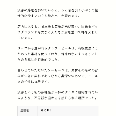
渋谷の路地を歩いていると、ふと目を引く小ぶりで個
性的な佇まいの立ち飲みバーが現れます。
店内に入ると、日本語と英語が飛び交い、国籍もバッ
クグラウンドも異なる人たちが肩を並べて杯を交わし
ています。
タップから注がれるクラフトビールは、有機農法にこ
だわった素材を使っており、雑味のないすっきりとし
たのど越しが印象的でした。
合わせていただいたソーセージは、素材そのものの旨
みが生きた素朴でありながら奥深い味わいで、ビール
との相性は抜群です。
渋谷という街の多様性が一杯のグラスに凝縮されてい
るような、不思議な温かさを感じられる場所でした。
店舗名
キミドリ