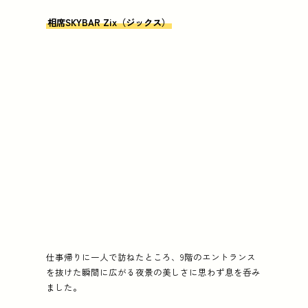
相席SKYBAR Zix（ジックス）
仕事帰りに一人で訪ねたところ、9階のエントランス
を抜けた瞬間に広がる夜景の美しさに思わず息を呑み
ました。