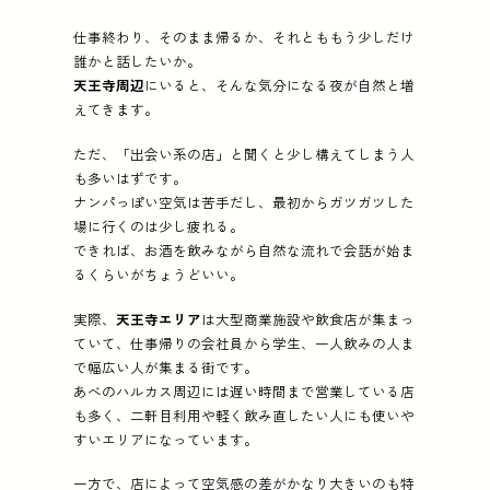
仕事終わり、そのまま帰るか、それとももう少しだけ
誰かと話したいか。
天王寺周辺
にいると、そんな気分になる夜が自然と増
えてきます。
ただ、「出会い系の店」と聞くと少し構えてしまう人
も多いはずです。
ナンパっぽい空気は苦手だし、最初からガツガツした
場に行くのは少し疲れる。
できれば、お酒を飲みながら自然な流れで会話が始ま
るくらいがちょうどいい。
実際、
天王寺エリア
は大型商業施設や飲食店が集まっ
ていて、仕事帰りの会社員から学生、一人飲みの人ま
で幅広い人が集まる街です。
あべのハルカス周辺には遅い時間まで営業している店
も多く、二軒目利用や軽く飲み直したい人にも使いや
すいエリアになっています。
一方で、店によって空気感の差がかなり大きいのも特