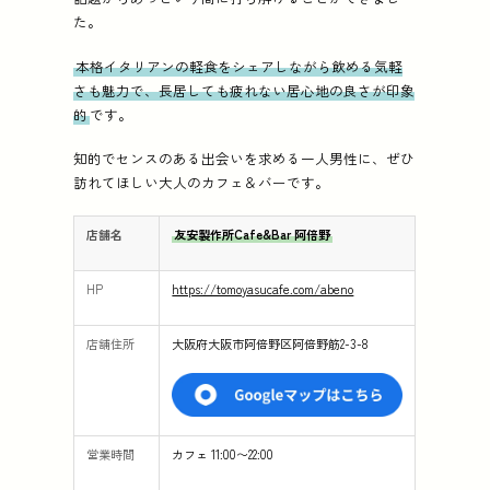
た。
本格イタリアンの軽食をシェアしながら飲める気軽
さも魅力で、長居しても疲れない居心地の良さが印象
的
です。
知的でセンスのある出会いを求める一人男性に、ぜひ
訪れてほしい大人のカフェ＆バーです。
店舗名
友安製作所Cafe&Bar 阿倍野
HP
https://tomoyasucafe.com/abeno
店舗住所
大阪府大阪市阿倍野区阿倍野筋2-3-8
営業時間
カフェ 11:00〜22:00