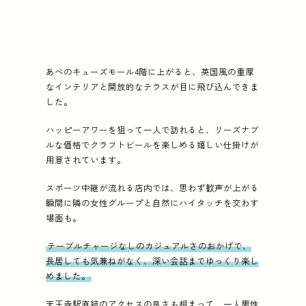
あべのキューズモール4階に上がると、英国風の重厚
なインテリアと開放的なテラスが目に飛び込んできま
した。
ハッピーアワーを狙って一人で訪れると、リーズナブ
ルな価格でクラフトビールを楽しめる嬉しい仕掛けが
用意されています。
スポーツ中継が流れる店内では、思わず歓声が上がる
瞬間に隣の女性グループと自然にハイタッチを交わす
場面も。
テーブルチャージなしのカジュアルさのおかげで、
長居しても気兼ねがなく、深い会話までゆっくり楽し
めました。
天王寺駅直結のアクセスの良さも相まって、一人男性