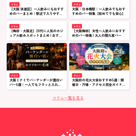
コラム
コラム
【大阪:浪速区】一人飲みにもおすす
大阪・日本橋駅｜一人飲みでもおす
めのバーまとめ｜駅近で入りやすい
すめのバー特集【初めてでも安心】
店
コラム
コラム
【梅田・大阪北】20代に人気のカジ
【大阪梅田】女性一人飲みにおすす
ュアル飲みスポットまとめ | おすす
めのバー特集 | 大人の隠れ家バー
め居酒屋&バー特集
グルメ
グルメ
大阪ミナミでバーテンダーが面白い
大阪府の花火大会おすすめ5選｜開
バー6選｜一人でもフラッと入れる
催日・穴場・アクセス完全ガイド
おすすめ店
【2026年最新】
コラム一覧を見る