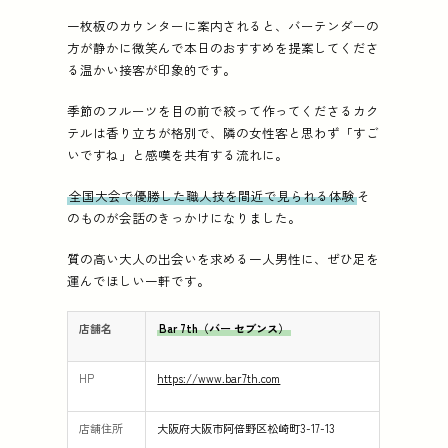
一枚板のカウンターに案内されると、バーテンダーの
方が静かに微笑んで本日のおすすめを提案してくださ
る温かい接客が印象的です。
季節のフルーツを目の前で絞って作ってくださるカク
テルは香り立ちが格別で、隣の女性客と思わず「すご
いですね」と感嘆を共有する流れに。
全国大会で優勝した職人技を間近で見られる体験
そ
のものが会話のきっかけになりました。
質の高い大人の出会いを求める一人男性に、ぜひ足を
運んでほしい一軒です。
店舗名
Bar 7th（バー セブンス）
HP
https://www.bar7th.com
店舗住所
大阪府大阪市阿倍野区松崎町3-17-13