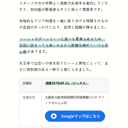
スタッフの方が手際よく相席のお相手を案内してくだ
さり、初対面の緊張感もすぐに和らぐ雰囲気です。
本格的なアジア料理を一緒に取り分ける時間そのもの
が会話のきっかけになり、自然と話題が弾みました。
シーシャやダーツといった遊べる要素もあるため、
会話に詰まっても楽しみながら距離を縮めていける安
心感
があります。
天王寺で出会いの夜を彩りたい一人男性にとって、ま
さに特別感のある一軒だと感じられました。
店舗名
相席SKYBAR Zix（ジックス）
店舗住所
大阪府大阪市阿倍野区阿倍野筋1-5-31 アベ
ノアポロビル9F