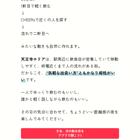
1軒目で軽く飲む
↓
CHEERsで近くの人を探す
↓
流れで二軒目へ
みたいな動きも自然に作れます。
天王寺エリア
は、駅周辺に飲食店が密集していて移動
しやすく、終電近くまで人の流れがある街。
だからこそ、
“気軽な出会い方”ともかなり相性がい
い
です。
一人でゆっくり飲むのもいいし、
誰かと軽く話しながら飲むのもいい。
その日の気分に合わせて、ちょうどいい距離感の夜を
楽しんでみてください。