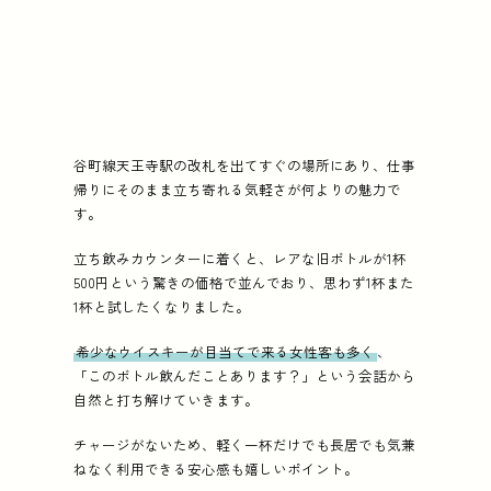
谷町線天王寺駅の改札を出てすぐの場所にあり、仕事
帰りにそのまま立ち寄れる気軽さが何よりの魅力で
す。
立ち飲みカウンターに着くと、レアな旧ボトルが1杯
500円という驚きの価格で並んでおり、思わず1杯また
1杯と試したくなりました。
希少なウイスキーが目当てで来る女性客も多く
、
「このボトル飲んだことあります？」という会話から
自然と打ち解けていきます。
チャージがないため、軽く一杯だけでも長居でも気兼
ねなく利用できる安心感も嬉しいポイント。