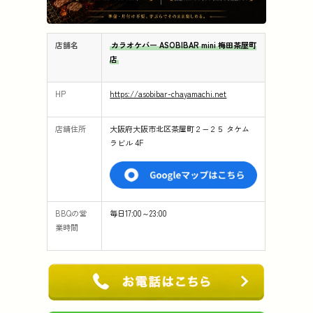
店舗名
カラオケバー ASOBIBAR mini 梅田茶屋町
店
HP
https://asobibar-chayamachi.net
店舗住所
大阪府大阪市北区茶屋町２−２５ タケム
ラビル 4F
BBQの営
毎日17:00～23:00
業時間