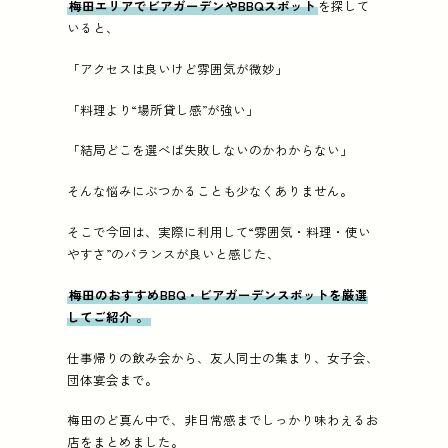
梅田エリアでビアガーデンやBBQスポット
を探して
紹介店 (4店):
カラオケ&amp;ダーツバー ASOBIBAR
いると、
「アクセスは良いけど雰囲気が微妙」
「料理より“場所貸し感”が強い」
「結局どこを選べば失敗しないのかわからない」
そんな悩みにぶつかることも少なくありません。
そこで今回は、実際に利用して“雰囲気・料理・使い
やすさ”のバランスが良いと感じた、
梅田のおすすめBBQ・ビアガーデンスポットを厳選
してご紹介
。
仕事帰りの飲み会から、友人同士の集まり、女子会、
団体宴会まで。
梅田のど真ん中で、非日常感までしっかり味わえるお
店をまとめました。