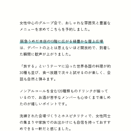
女性中心のグループ会で、おしゃれな雰囲気と豊富な
メニューを求めてこちらを予約しました。
阪急うめだ本店の13階に広がる緑豊かな屋上広場
は、デパートの上とは思えないほど開放的で、到着し
た瞬間に歓声が上がりました。
「旅する」というテーマに沿った世界各国の料理が約
30種も並び、食べ放題で次々と試せるのが楽しく、会
話も自然と弾みます。
ノンアルコールを含む120種類ものドリンクが揃って
いるので、お酒が苦手なメンバーも心ゆくまで楽しめ
たのが嬉しいポイントです。
洗練された会場づくりとホスピタリティで、女性同士
の集まりや家族でのお出かけにも自信を持っておすす
めできる一軒だと感じました。