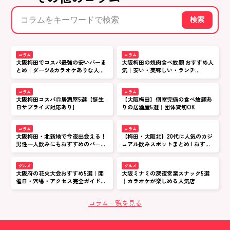
検索
コラム
コラム
大阪梅田でコスパ最強の安いバーま
大阪梅田の焼肉食べ放題 おすすめ人
とめ｜ダーツ&カラオケありな人気
気｜安い・美味しい・ランチ
店
OK【2026最新】
コラム
コラム
大阪梅田コスパ◎居酒屋5選【誕生
【大阪梅田】個室完備の食べ放題あ
日サプライズ対応あり】
りの居酒屋5選｜団体貸切OK
コラム
コラム
大阪梅田・北新地で今夜出会える！
【梅田・大阪北】20代に人気のカジ
男性一人飲みにもおすすめのバーな
ュアル飲みスポットまとめ | おすす
どのお店5選
め居酒屋&バー特集
グルメ
グルメ
大阪府の花火大会おすすめ5選｜開
大阪ミナミの深夜営業スナック5選
催日・穴場・アクセス完全ガイド
｜カラオケが楽しめる人気店
【2026年最新】
コラム一覧を見る