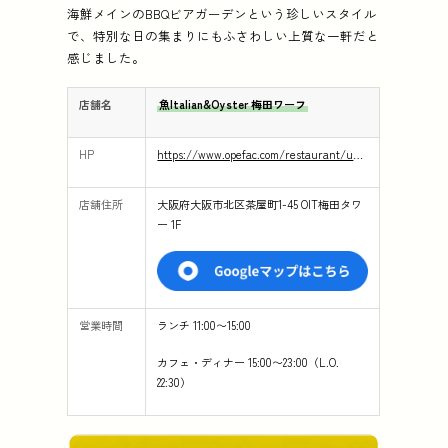
海鮮メインのBBQビアガーデンという珍しいスタイル
で、特別な日の集まりにもふさわしい上質な一軒だと
感じました。
店舗名
魚Italian&Oyster 梅田ワーフ
HP
https://www.opefac.com/restaurant/u_wharf
店舗住所
大阪府大阪市北区茶屋町1-45 OIT梅田タワ
ー 1F
営業時間
ランチ 11:00〜15:00
カフェ・ディナー 15:00〜23:00（L.O.
22:30）