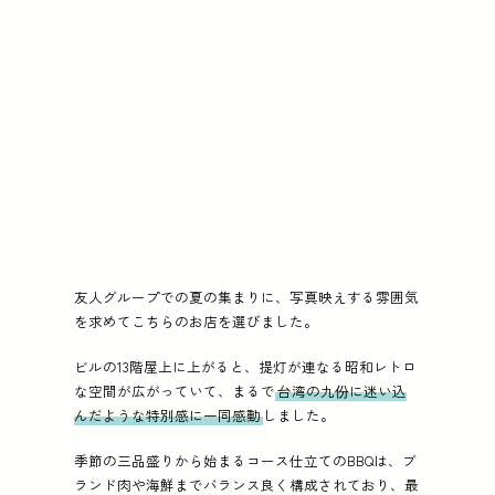
友人グループでの夏の集まりに、写真映えする雰囲気
を求めてこちらのお店を選びました。
ビルの13階屋上に上がると、提灯が連なる昭和レトロ
な空間が広がっていて、まるで
台湾の九份に迷い込
んだような特別感に一同感動
しました。
季節の三品盛りから始まるコース仕立てのBBQは、ブ
ランド肉や海鮮までバランス良く構成されており、最