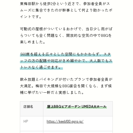
東梅田駅から徒歩2分という近さで、参加者全員がス
ムーズに集合できたのが幹事として何より助かったポ
イントです。
可動式の屋根がついているおかげで、当日少し雨がぱ
らついても全く問題なく、開放的な空気の中でBBQを
楽しめました。
560席を超える広々とした空間にもかかわらず、スタ
ッフの方の配膳や対応がきめ細やかで、大人数でもス
トレスなく過ごせます。
飲み放題とバイキングが付いたプランで参加者全員が
大満足。梅田で大規模なBBQ宴会を開くなら、まず候
補に挙げたい一軒だと実感しました。
店舗名
屋上BBQビアガーデン UMEDA大ホール
HP
https://keeb100.gorp.jp/