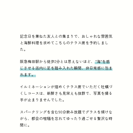
記念日を兼ねた友人との集まりで、おしゃれな雰囲気
と海鮮料理を求めてこちらのテラス席を予約しまし
た。
阪急梅田駅から徒歩2分とは思えないほど、
"海"を感
じさせる店内に足を踏み入れた瞬間、非日常感に包ま
れます。
イルミネーションが煌めくテラス席でいただく牡蠣づ
くしコースは、新鮮さも見栄えも抜群で、写真を撮る
手が止まりませんでした。
スパークリングを含む90分飲み放題でグラスを傾けな
がら、都会の喧騒を忘れてゆったり過ごせる贅沢な時
間に。