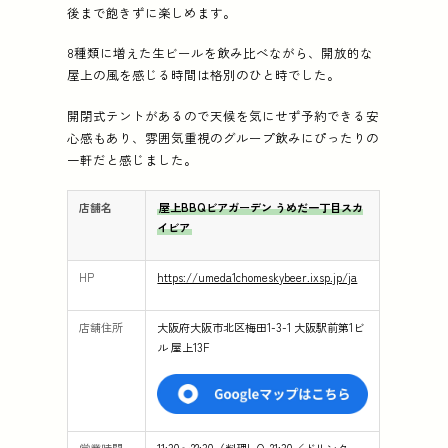
後まで飽きずに楽しめます。
8種類に増えた生ビールを飲み比べながら、開放的な
屋上の風を感じる時間は格別のひと時でした。
開閉式テントがあるので天候を気にせず予約できる安
心感もあり、雰囲気重視のグループ飲みにぴったりの
一軒だと感じました。
店舗名
屋上BBQビアガーデン うめだ一丁目スカ
イビア
HP
https://umeda1chomeskybeer.ixsp.jp/ja
店舗住所
大阪府大阪市北区梅田1-3-1 大阪駅前第1ビ
ル 屋上13F