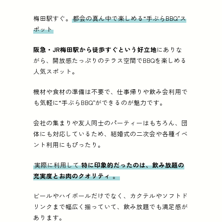
梅田駅すぐ。
都会の真ん中で楽しめる“手ぶらBBQ”ス
ポット
阪急・JR梅田駅から徒歩すぐという好立地
にありな
がら、開放感たっぷりのテラス空間でBBQを楽しめる
人気スポット。
機材や食材の準備は不要で、仕事帰りや飲み会利用で
も気軽に“手ぶらBBQ”ができるのが魅力です。
会社の集まりや友人同士のパーティーはもちろん、団
体にも対応しているため、結婚式の二次会や各種イベ
ント利用にもぴったり。
実際に利用して
特に印象的だったのは、飲み放題の
充実度とお肉のクオリティ
。
ビールやハイボールだけでなく、カクテルやソフトド
リンクまで幅広く揃っていて、飲み放題でも満足感が
あります。