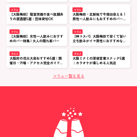
店
め居酒屋&バー特集
コラム
コラム
【大阪梅田】個室完備の食べ放題あ
大阪梅田・北新地で今夜出会える！
りの居酒屋5選｜団体貸切OK
男性一人飲みにもおすすめのバーな
どのお店5選
コラム
コラム
【大阪梅田】女性一人飲みにおすす
【神コスパ】大阪梅田で安くて旨い
めのバー特集 | 大人の隠れ家バー
立ち飲みがイマ男性におすすめな理
由
グルメ
グルメ
大阪府の花火大会おすすめ5選｜開
大阪ミナミの深夜営業スナック5選
催日・穴場・アクセス完全ガイド
｜カラオケが楽しめる人気店
【2026年最新】
コラム一覧を見る