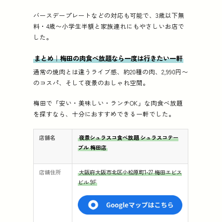
バースデープレートなどの対応も可能で、3歳以下無
料・4歳〜小学生半額と家族連れにもやさしいお店で
した。
まとめ｜梅田の肉食べ放題なら一度は行きたい一軒
通常の焼肉とは違うライブ感、約20種の肉、2,990円〜
のコスパ、そして夜景のおしゃれ空間。
梅田で「安い・美味しい・ランチOK」な肉食べ放題
を探すなら、十分におすすめできる一軒でした。
店舗名
夜景シュラスコ食べ放題 シュラスコテー
ブル 梅田店
店舗住所
大阪府大阪市北区小松原町1-27 梅田エビス
ビル 9F