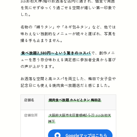
ziziお初天神7階のお洒落な店内に通され、個室で周囲
を気にせずゆっくり過ごせる空間が嬉しい第一印象で
した。
名物の「縛りタン」や「ネギ包みタン」など、他では
味わえない独創的なメニューが続々と運ばれ、写真を
撮る手も止まりません。
食べ放題2,580円〜という驚きのコスパ
で、創作メニ
ューを思う存分味わえる満足感に参加者全員から喜び
の声が上がります。
お洒落な空間と高コスパを両立した、梅田で女子会や
記念日にも使える焼肉食べ放題店だと感じました。
店舗名
焼肉食べ放題 カルビとタン 梅田店
店舗住所
大阪府大阪市北区曽根崎2-5-23 ziziお初天
神7F