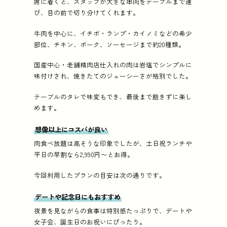
席に着くと、スタッフが大きな串肉をテーブルまで運
び、目の前で切り分けてくれます。
牛肉を中心に、イチボ・ランプ・カイノミなどの希少
部位、チキン、ポーク、ソーセージまで約20種類。
国産中心・老舗精肉店仕入れの肉は岩塩でシンプルに
味付けされ、焼きたてのジューシーさが格別でした。
テーブルのタレで味変もでき、最後まで飽きずに楽し
めます。
想像以上にコスパが良い
肉食べ放題は高そうな印象でしたが、土日祝ランチや
平日の早割なら2,990円〜とお得。
今回利用したプランの目安は次の通りです。
デートや記念日にもおすすめ
夜景を見ながらの食事は特別感たっぷりで、デートや
女子会、誕生日のお祝いにぴったり。