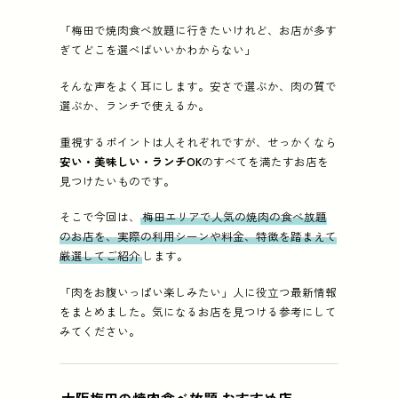
「梅田で焼肉食べ放題に行きたいけれど、お店が多す
「梅田で焼肉食べ放題に行きたいけれど、お店が多す
紹介店 (5店):
厚切り仙台牛タンと黒毛和牛食べ放題 焼
ぎてどこを選べばいいかわからない」
そんな声をよく耳にします。安さで選ぶか、肉の質で
選ぶか、ランチで使えるか。
重視するポイントは人それぞれですが、せっかくなら
安い・美味しい・ランチOK
のすべてを満たすお店を
見つけたいものです。
そこで今回は、
梅田エリアで人気の焼肉の食べ放題
のお店を、実際の利用シーンや料金、特徴を踏まえて
厳選してご紹介
します。
「肉をお腹いっぱい楽しみたい」人に役立つ最新情報
をまとめました。気になるお店を見つける参考にして
みてください。