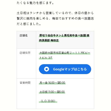
たくなる魅力を感じます。
土日祝はランチから営業しているので、休日の昼から
贅沢に焼肉を楽しめる、梅田でおすすめの食べ放題店
だと感じました。
店舗名
厚切り仙台牛タンと黒毛和牛食べ放題 焼
肉倶楽部 梅田店
店舗住所
大阪府大阪市北区堂山町２−１１ MKビー
トビル ３F
営業時間
月〜金 16:00〜翌0:00
土日祝 11:00〜翌0:00
（L.O. 23:00）