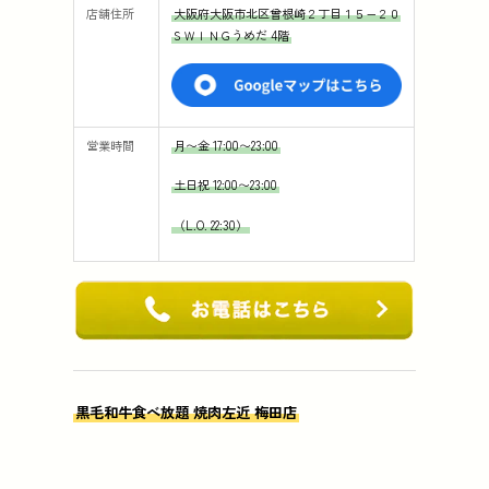
店舗住所
大阪府大阪市北区曾根崎２丁目１５−２０
ＳＷＩＮＧうめだ 4階
営業時間
月〜金 17:00〜23:00
土日祝 12:00〜23:00
（L.O. 22:30）
黒毛和牛食べ放題 焼肉左近 梅田店