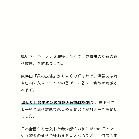
厚切り仙台牛タンを満喫したくて、東梅田の話題の食
べ放題店を訪れました。
東梅田『泉の広場』からすぐの好立地で、活気あふれ
る店内に入ると牛タンの香ばしい香りに食欲が刺激さ
れます。
厚切り仙台牛タンの食感と旨味は格別
で、黒毛和牛
と一緒に食べ放題で楽しめる贅沢に参加者一同感動し
ました。
日本全国から仕入れた希少部位の和牛が2,980円〜と
いう驚きの価格で味わえるコスパの良さに、何度も来