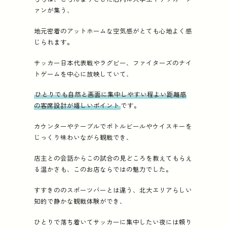
ァンが集う、
地元密着のアットホームな空気感がとても心地よく感
じられます。
サッカー日本代表戦やラグビー、ファイターズのナイ
トゲームを中心に放映していて、
ひとりでも自然と画面に集中しやすい程よい距離感
の客席設計が嬉しいポイント
です。
カウンターやテーブルでボトルビールやウイスキーを
じっくり味わいながら観戦でき、
店主との会話からこの試合の見どころを教えてもらえ
る温かさも、このお店ならではの魅力でした。
すすきののスポーツバーとは違う、北大エリアらしい
知的で静かな観戦体験ができ、
ひとりで落ち着いてサッカーに集中したい夜には頼り