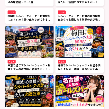
メの居酒屋・バー5選
きたい！話題のおすすめスポットを
厳選紹介
コラム
コラム
福岡のシルバーウィーク・お盆旅行
シルバーウィーク・お盆の名古屋観
におすすめ！思い出作りができる観
光をもっと楽しむ！話題の遊び場と
光＆遊びスポット案内
グルメスポットを巡ろう
コラム
コラム
東京で過ごすシルバーウィーク・お
梅田でシルバーウィーク・お盆を満
盆｜大人の遊び場と話題スポットを
喫！グルメ・体験・夜遊びまで楽し
巡る東京時間
む休日ガイド