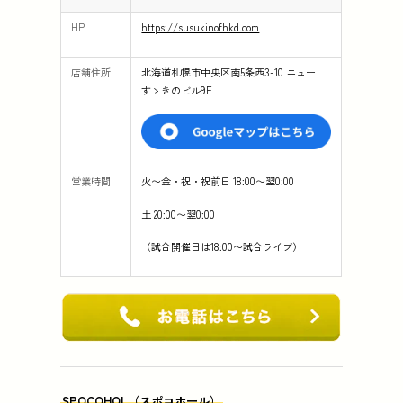
HP
https://susukinofhkd.com
店舗住所
北海道札幌市中央区南5条西3-10 ニュー
すゝきのビル9F
営業時間
火〜金・祝・祝前日 18:00〜翌0:00
土 20:00〜翌0:00
（試合開催日は18:00〜試合ライブ）
SPOCOHOL（スポコホール）