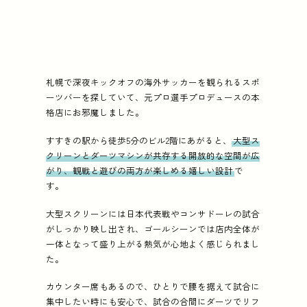
札幌で深夜キックオフの海外サッカーを観られるスポ
ーツバーを探していて、元プロ選手プロデュースの本
格店にお邪魔しました。
すすきの駅から徒歩5分のビル2階にあがると、
大型ス
クリーンとダーツマシンが共存する開放的な空間が広
がり、観戦と遊びの両方が楽しめる嬉しい設計
で
す。
大型スクリーンには日本代表戦やコンサドーレの試合
がしっかり映し出され、ゴールシーンでは店内全体が
一体となって盛り上がる熱気が心地よく感じられまし
た。
カウンター席もあるので、ひとりで腰を据えて試合に
集中したい時にも安心で、試合の合間にダーツでリフ