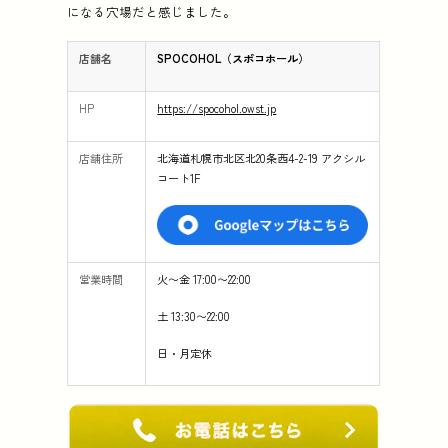
になる穴場だと感じました。
店舗名
SPOCOHOL（スポコホール）
HP
https://spocohol.owst.jp
店舗住所
北海道札幌市北区北20条西4-2-19 アクシル
コート1F
営業時間
火〜金 17:00〜22:00
土 13:30〜22:00
日・月定休