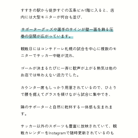
すすきの駅から徒歩すぐの五条ビル1階に入ると、店
内には大型モニターが何台も並び、
サポーターグッズや選手のサインが壁一面を飾る圧
巻の空間が広がっています。
観戦日にはコンサドーレ札幌の試合を中心に複数のモ
ニターでサッカー中継が流れ、
ゴールが決まるたびに一斉に歓声が上がる熱気は他の
お店では味わえない迫力でした。
カウンター席もしっかり用意されているので、ひとり
で腰を据えてグラスを傾けながら試合に集中でき、
隣のサポーターと自然に乾杯する一体感も生まれま
す。
サッカー以外のスポーツも豊富に放映されていて、観
戦カレンダーをInstagramで随時更新されているのも