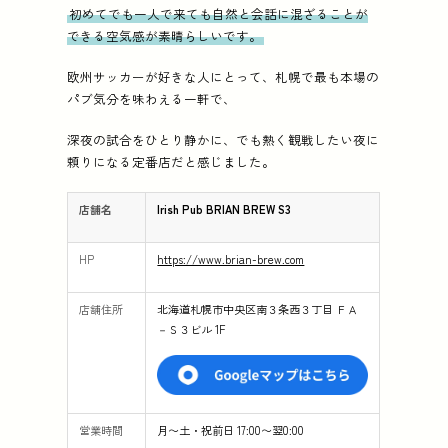
初めてでも一人で来ても自然と会話に混ざることが
できる空気感が素晴らしいです。
欧州サッカーが好きな人にとって、札幌で最も本場の
パブ気分を味わえる一軒で、
深夜の試合をひとり静かに、でも熱く観戦したい夜に
頼りになる定番店だと感じました。
店舗名
Irish Pub BRIAN BREW S3
HP
https://www.brian-brew.com
店舗住所
北海道札幌市中央区南３条西３丁目 ＦＡ
－Ｓ３ビル 1F
営業時間
月〜土・祝前日 17:00〜翌0:00