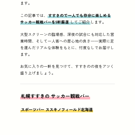
ます。
この記事では、
すすきので一人でも存分に楽しめる
サッカー観戦バーを5軒厳選
してご紹介
します。
大型スクリーンの臨場感、深夜の試合にも対応した営
業時間、そして一人客への居心地の良さ——実際に足
を運んだリアルな体験をもとに、忖度なしでお届けし
ます。
お気に入りの一軒を見つけて、すすきのの夜をアツく
盛り上げましょう。
札幌すすきの サッカー観戦バー
スポーツバー ススキノフィールド北海道