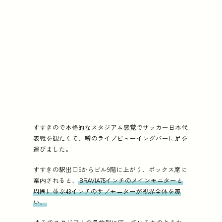
すすきので本格的なスタジアム感覚でサッカー日本代
表戦を観たくて、噂のライブビューイングバーに足を
運びました。
すすきの駅出口5からビル9階に上がり、ボックス席に
案内されると、
BRAVIA75インチのメインモニターと
周囲に並ぶ43インチのサブモニターが視界全体を覆
い、