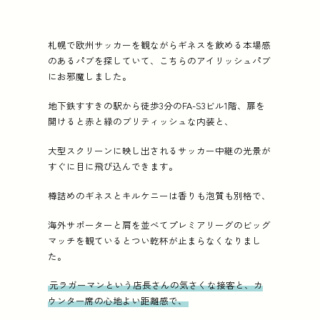
札幌で欧州サッカーを観ながらギネスを飲める本場感
のあるパブを探していて、こちらのアイリッシュパブ
にお邪魔しました。
地下鉄すすきの駅から徒歩3分のFA-S3ビル1階、扉を
開けると赤と緑のブリティッシュな内装と、
大型スクリーンに映し出されるサッカー中継の光景が
すぐに目に飛び込んできます。
樽詰めのギネスとキルケニーは香りも泡質も別格で、
海外サポーターと肩を並べてプレミアリーグのビッグ
マッチを観ているとつい乾杯が止まらなくなりまし
た。
元ラガーマンという店長さんの気さくな接客と、カ
ウンター席の心地よい距離感で、