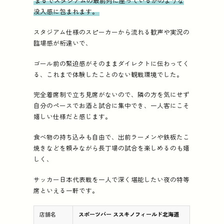
まるでスタジアムの最前列に座っているかのような
没入感に包まれます。
スタジアム仕様のスピーカーから流れる歓声や実況の
臨場感が桁違いで、
ゴール前の緊迫感がそのままダイレクトに伝わってく
る、これまで体験したことのない観戦環境でした。
完全着席制で立ち見席がないので、隣の方を気にせず
自分のペースでお酒と試合に集中でき、一人客にこそ
嬉しい仕様だと感じます。
食べ物の持ち込みも自由で、出前ラーメンや鉄板たこ
焼きなどを頼みながら長丁場の試合を楽しめるのも嬉
しく、
サッカー日本代表戦を一人で深く堪能したい夜の特等
席といえる一軒です。
店舗名
スポーツバー ススキノフィールド北海道