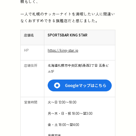
頼もしく、
一人で札幌のサッカーナイトを満喫したい人に間違い
なくおすすめできる旗艦店だと感じました。
店舗名
SPORTSBAR KING STAR
HP
https://king-star.jp
店舗住所
北海道札幌市中央区南5条西3丁目 五条ビ
ル1F
営業時間
火〜日 12:00〜18:00
月〜木・日・祝 18:00〜翌3:00
金・土 18:00〜翌4:00
月昼定休