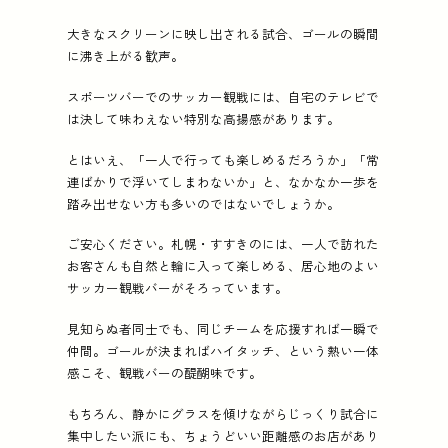
大きなスクリーンに映し出される試合、ゴールの瞬間
に沸き上がる歓声。
スポーツバーでのサッカー観戦には、自宅のテレビで
は決して味わえない特別な高揚感があります。
とはいえ、「一人で行っても楽しめるだろうか」「常
連ばかりで浮いてしまわないか」と、なかなか一歩を
踏み出せない方も多いのではないでしょうか。
ご安心ください。札幌・すすきのには、一人で訪れた
お客さんも自然と輪に入って楽しめる、居心地のよい
サッカー観戦バーがそろっています。
見知らぬ者同士でも、同じチームを応援すれば一瞬で
仲間。ゴールが決まればハイタッチ、という熱い一体
感こそ、観戦バーの醍醐味です。
もちろん、静かにグラスを傾けながらじっくり試合に
集中したい派にも、ちょうどいい距離感のお店があり