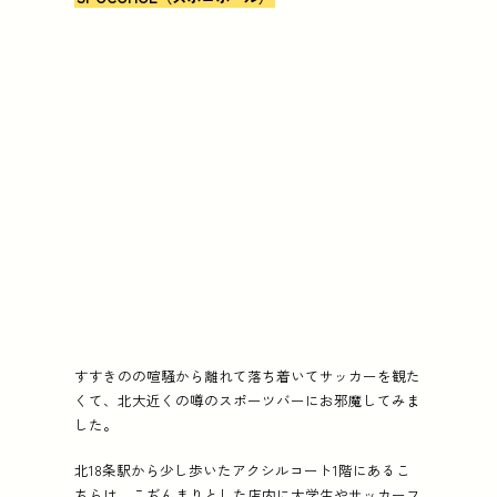
すすきのの喧騒から離れて落ち着いてサッカーを観た
くて、北大近くの噂のスポーツバーにお邪魔してみま
した。
北18条駅から少し歩いたアクシルコート1階にあるこ
ちらは、こぢんまりとした店内に大学生やサッカーフ