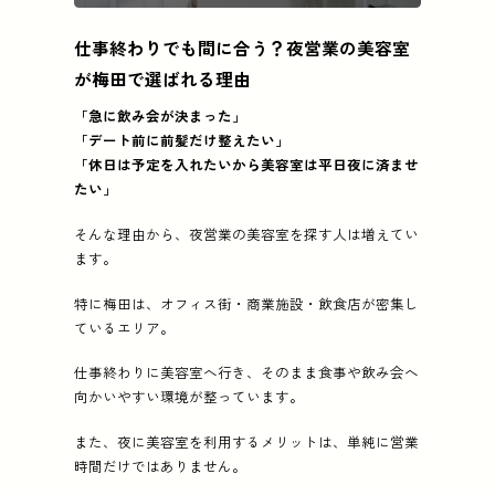
この記事の要点
仕事終わりでも間に合う？夜営業の美容室
仕事終わりでも間に合う？夜営業の美容室が梅田で選
が梅田で選ばれる理由
紹介店 (5店):
Cloe 梅田、CLAVIA.ECLART 梅田店、
「急に飲み会が決まった」
「デート前に前髪だけ整えたい」
「休日は予定を入れたいから美容室は平日夜に済ませ
たい」
そんな理由から、夜営業の美容室を探す人は増えてい
ます。
特に梅田は、オフィス街・商業施設・飲食店が密集し
ているエリア。
仕事終わりに美容室へ行き、そのまま食事や飲み会へ
向かいやすい環境が整っています。
また、夜に美容室を利用するメリットは、単純に営業
時間だけではありません。