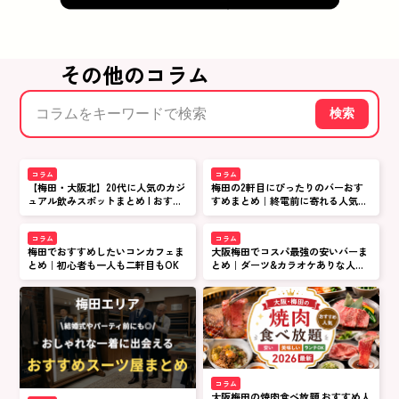
その他のコラム
検索
コラム
コラム
【梅田・大阪北】20代に人気のカジ
梅田の2軒目にぴったりのバーおす
ュアル飲みスポットまとめ | おすす
すめまとめ｜終電前に寄れる人気店
め居酒屋&バー特集
を厳選
コラム
コラム
梅田でおすすめしたいコンカフェま
大阪梅田でコスパ最強の安いバーま
とめ｜初心者も一人も二軒目もOK
とめ｜ダーツ&カラオケありな人気
店
コラム
大阪梅田の焼肉食べ放題 おすすめ人