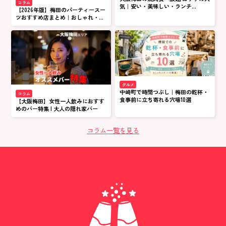
コラム
気｜安い・美味しい・ランチ
【2026年版】梅田のパーティースー
OK【2026最新】
ツおすすめ店まとめ｜おしゃれ・安
い・オーダー対応も
グルメ
中崎町で時間つぶし｜梅田の乾杯・
コラム
食事前に立ち寄れる穴場10選
【大阪梅田】女性一人飲みにおすす
めのバー特集 | 大人の隠れ家バー
コラム一覧を見る