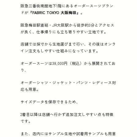
阪急三番街南館地下1階にあるオーダースーツブラン
ドが
『FABRIC TOKYO 大阪梅田』
。
阪急梅田駅直結・JR大阪駅から徒歩約3分とアクセス
が良く、仕事帰りにも立ち寄りやすい立地です。
店舗では採寸から生地選びまで行い、その後はオンラ
イン注文もしやすい仕組みになっています。
オーダースーツは38,000円（税込）から展開されてお
り、
オーダーシャツ・ジャケット・パンツ・レディース対
応も用意。
サイズデータを保存できるため、
2着目以降は店舗へ行かず追加注文しやすい点も特徴
です。
また、店内にはサンプル生地や試着用サンプルも用意