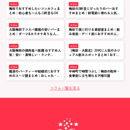
コラム
コラム
梅田でおすすめしたいコンカフェま
梅田の2軒目にぴったりのバーおす
とめ｜初心者も一人も二軒目もOK
すめまとめ｜終電前に寄れる人気店
を厳選
コラム
コラム
大阪梅田でコスパ最強の安いバーま
梅田で夜に行ける美容室まとめ｜飲
とめ｜ダーツ&カラオケありな人気
み会前・デート前におすすめの人気
店
サロン特集
コラム
コラム
大阪梅田の焼肉食べ放題 おすすめ人
【梅田・大阪北】20代に人気のカジ
気｜安い・美味しい・ランチ
ュアル飲みスポットまとめ | おすす
OK【2026最新】
め居酒屋&バー特集
コラム
グルメ
難波のパーティーや結婚式におすす
中崎町で時間つぶし｜梅田の乾杯・
めのスーツ屋まとめ｜おしゃれ・安
食事前に立ち寄れる穴場10選
い・オーダー対応まで徹底比較
コラム一覧を見る