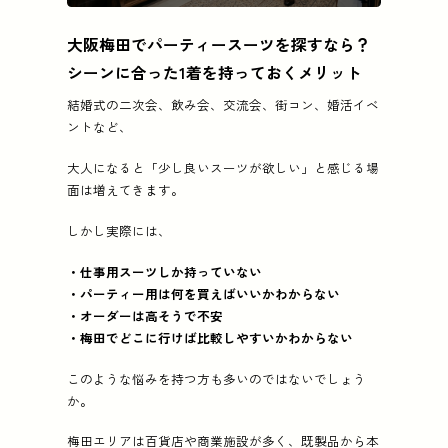
この記事の要点
大阪梅田でパーティースーツを探すなら？
大阪梅田でパーティースーツを探すなら？シーンに合
シーンに合った1着を持っておくメリット
紹介店 (5店):
FABRIC TOKYO 大阪梅田、麻布テーラー
結婚式の二次会、飲み会、交流会、街コン、婚活イベ
ントなど、
大人になると「少し良いスーツが欲しい」と感じる場
面は増えてきます。
しかし実際には、
・仕事用スーツしか持っていない
・パーティー用は何を買えばいいかわからない
・オーダーは高そうで不安
・梅田でどこに行けば比較しやすいかわからない
このような悩みを持つ方も多いのではないでしょう
か。
梅田エリアは百貨店や商業施設が多く、既製品から本