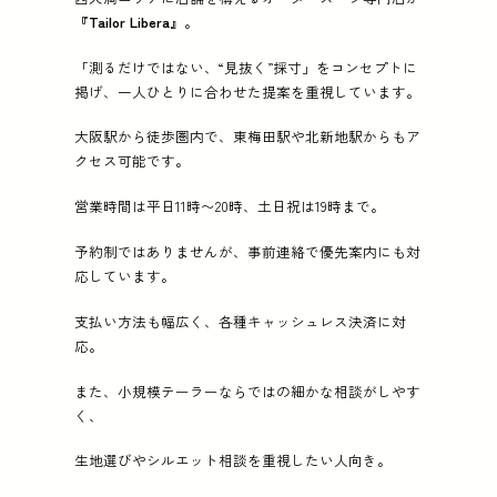
『Tailor Libera』
。
「測るだけではない、“見抜く”採寸」をコンセプトに
掲げ、一人ひとりに合わせた提案を重視しています。
大阪駅から徒歩圏内で、東梅田駅や北新地駅からもア
クセス可能です。
営業時間は平日11時〜20時、土日祝は19時まで。
予約制ではありませんが、事前連絡で優先案内にも対
応しています。
支払い方法も幅広く、各種キャッシュレス決済に対
応。
また、小規模テーラーならではの細かな相談がしやす
く、
生地選びやシルエット相談を重視したい人向き。