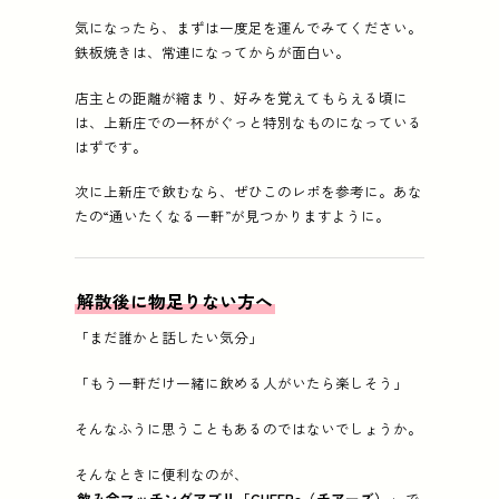
気になったら、まずは一度足を運んでみてください。
鉄板焼きは、常連になってからが面白い。
店主との距離が縮まり、好みを覚えてもらえる頃に
は、上新庄での一杯がぐっと特別なものになっている
はずです。
次に上新庄で飲むなら、ぜひこのレポを参考に。あな
たの“通いたくなる一軒”が見つかりますように。
解散後に物足りない方へ
「まだ誰かと話したい気分」
「もう一軒だけ一緒に飲める人がいたら楽しそう」
そんなふうに思うこともあるのではないでしょうか。
そんなときに便利なのが、
飲み会マッチングアプリ「CHEERs（チアーズ）」
で