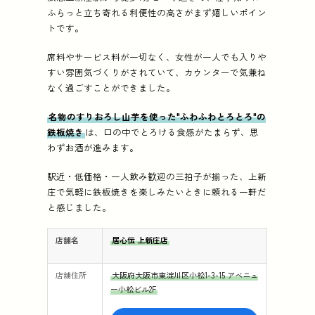
ふらっと立ち寄れる利便性の高さがまず嬉しいポイン
トです。
席料やサービス料が一切なく、女性が一人でも入りや
すい雰囲気づくりがされていて、カウンターで気兼ね
なく過ごすことができました。
名物のすりおろし山芋を使った"ふわふわとろとろ"の
鉄板焼き
は、口の中でとろける食感がたまらず、思
わずお酒が進みます。
駅近・低価格・一人飲み歓迎の三拍子が揃った、上新
庄で気軽に鉄板焼きを楽しみたいときに頼れる一軒だ
と感じました。
店舗名
居心伝 上新庄店
店舗住所
大阪府大阪市東淀川区小松1-3-15 アベニュ
ー小松ビル2F