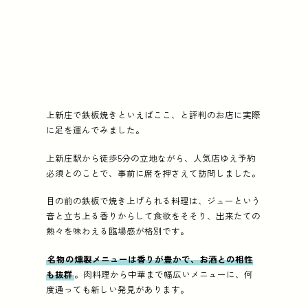
上新庄で鉄板焼きといえばここ、と評判のお店に実際
に足を運んでみました。
上新庄駅から徒歩5分の立地ながら、人気店ゆえ予約
必須とのことで、事前に席を押さえて訪問しました。
目の前の鉄板で焼き上げられる料理は、ジューという
音と立ち上る香りからして食欲をそそり、出来たての
熱々を味わえる臨場感が格別です。
名物の燻製メニューは香りが豊かで、お酒との相性
も抜群
。肉料理から中華まで幅広いメニューに、何
度通っても新しい発見があります。