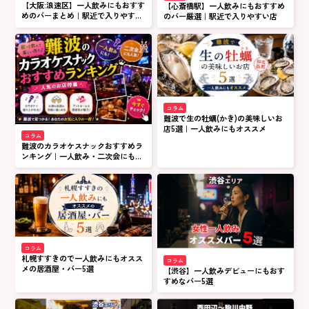
【大阪:浪速区】一人飲みにもおすす
【心斎橋駅】一人飲みにもおすすめ
めのバーまとめ｜駅近で入りやすい
のバー厳選｜駅近で入りやすい店
店
コラム
難波で生の牡蠣(かき)の美味しいお
店5選｜一人飲みにもオススメ
コラム
難波のカラオケスナックおすすめラ
ンキング｜一人飲み・二次会にも人
気のお店特集
コラム
札幌すすきので一人飲みにもオスス
コラム
メの居酒屋・バー5選
【渋谷】一人飲みデビューにもおす
すめなバー5選