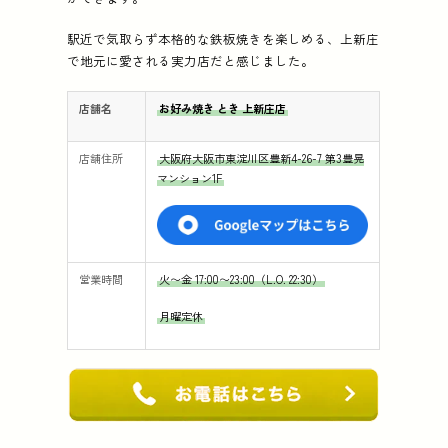
駅近で気取らず本格的な鉄板焼きを楽しめる、上新庄
で地元に愛される実力店だと感じました。
店舗名
お好み焼き とき 上新庄店
店舗住所
大阪府大阪市東淀川区豊新4-26-7 第3豊晃
マンション1F
営業時間
火〜金 17:00〜23:00（L.O. 22:30）
月曜定休