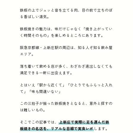
鉄板の上でジュッと音を立てる肉、目の前で立ちのぼ
鉄板の上でジュッと音を立てる肉、目の前で立ちのぼ
紹介店 (5店):
⁡ 鉄板酒場 寺脇屋、お好み焼き とき 
る香ばしい湯気。
鉄板焼きの魅力は、味だけじゃなく「焼き上がってい
く時間そのもの」を楽しめるところにあります。
阪急京都線・上新庄駅の周辺は、知る人ぞ知る飲み屋
エリア。
落ち着いて飲める店が多く、わざわざ遠出しなくても
満足できる一軒に出会えます。
とはいえ「駅から近くて」「ひとりでもふらっと入れ
て」「味も間違いない」
この三拍子が揃った鉄板焼きとなると、意外と探すの
は難しいもの。
そこでこの記事では、
上新庄で実際に足を運んだ鉄
板焼きの名店を、リアルな目線で実食レポ
します。