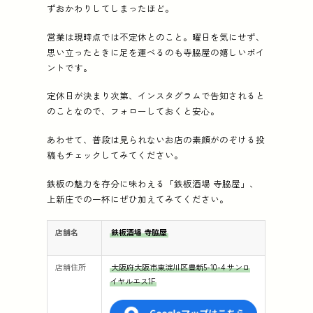
ずおかわりしてしまったほど。
営業は現時点では不定休とのこと。曜日を気にせず、
思い立ったときに足を運べるのも寺脇屋の嬉しいポイ
ントです。
定休日が決まり次第、インスタグラムで告知されると
のことなので、フォローしておくと安心。
あわせて、普段は見られないお店の素顔がのぞける投
稿もチェックしてみてください。
鉄板の魅力を存分に味わえる「鉄板酒場 寺脇屋」、
上新庄での一杯にぜひ加えてみてください。
店舗名
⁡鉄板酒場 寺脇屋
店舗住所
大阪府大阪市東淀川区豊新5-10-4⁡⁡ サンロ
イヤルエス1F