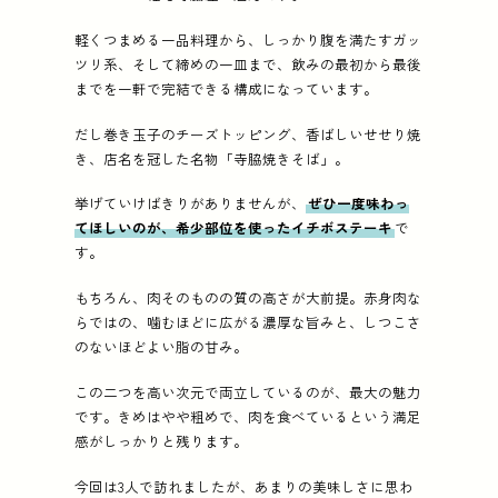
軽くつまめる一品料理から、しっかり腹を満たすガッ
ツリ系、そして締めの一皿まで、飲みの最初から最後
までを一軒で完結できる構成になっています。
だし巻き玉子のチーズトッピング、香ばしいせせり焼
き、店名を冠した名物「寺脇焼きそば」。
挙げていけばきりがありませんが、
ぜひ一度味わっ
てほしいのが、希少部位を使ったイチボステーキ
で
す。
もちろん、肉そのものの質の高さが大前提。赤身肉な
らではの、噛むほどに広がる濃厚な旨みと、しつこさ
のないほどよい脂の甘み。
この二つを高い次元で両立しているのが、最大の魅力
です。きめはやや粗めで、肉を食べているという満足
感がしっかりと残ります。
今回は3人で訪れましたが、あまりの美味しさに思わ