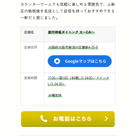
カウンターで一人でも気軽に楽しめる雰囲気で、上新
庄の鉄板焼き名店として自信を持っておすすめできる
一軒だと感じました。
店舗名
創作鉄板ダイニング 大〜DAI〜
店舗住所
大阪府大阪市東淀川区豊新4-25-9
営業時間
17:00〜翌1:00（料理L.O. 24:00／ドリンク
L.O. 24:30）
水曜定休